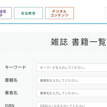
経営
デジタル
安全教育
子
コンテンツ
雑誌 書籍一
キーワード
書籍名
著者名
ISBN