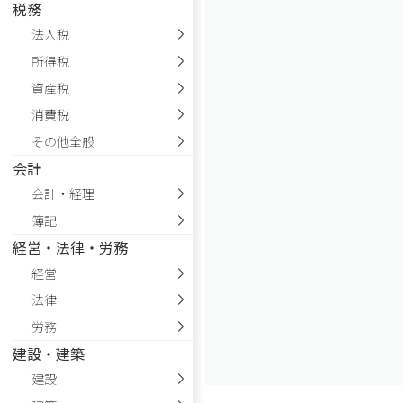
税務
法人税
所得税
資産税
消費税
その他全般
会計
会計・経理
簿記
経営・法律・労務
経営
法律
労務
建設・建築
建設