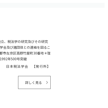
設立、税法学の研究及びその研究
学会及び諸団体との連絡を図るこ
都市左京区高野竹屋町30番地＊理
92年500号突破
日本税法学会 【発行所】
詳しく見る