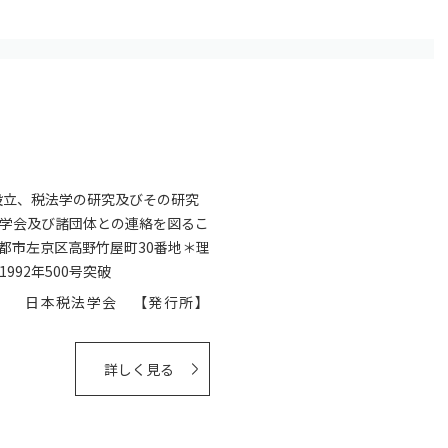
設立、税法学の研究及びその研究
学会及び諸団体との連絡を図るこ
都市左京区高野竹屋町30番地＊理
92年500号突破
日本税法学会 【発行所】
詳しく見る