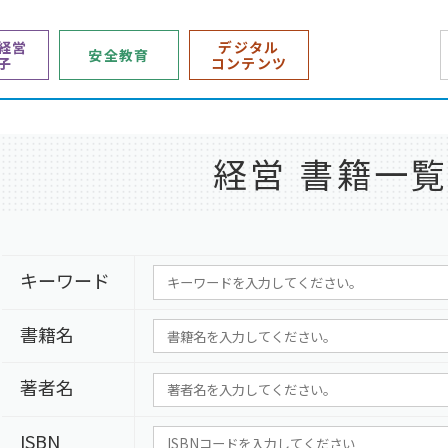
経営
デジタル
安全教育
子
コンテンツ
経営 書籍一
キーワード
書籍名
著者名
ISBN