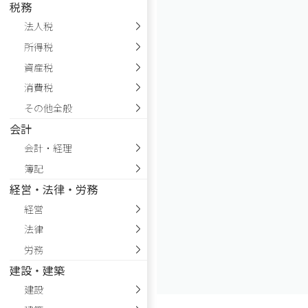
税務
法人税
所得税
資産税
消費税
その他全般
会計
会計・経理
簿記
経営・法律・労務
経営
法律
労務
建設・建築
建設