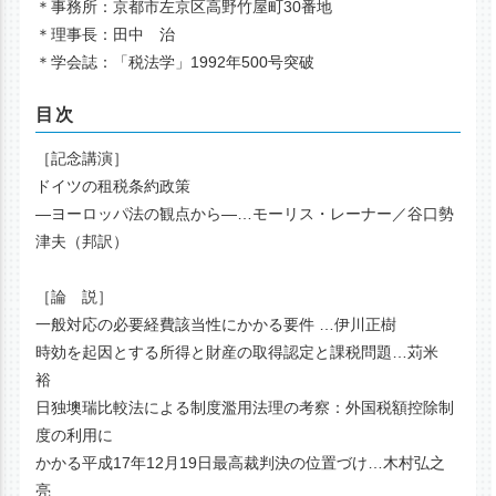
＊事務所：京都市左京区高野竹屋町30番地
＊理事長：田中 治
＊学会誌：「税法学」1992年500号突破
目次
［記念講演］
ドイツの租税条約政策
―ヨーロッパ法の観点から―…モーリス・レーナー／谷口勢
津夫（邦訳）
［論 説］
一般対応の必要経費該当性にかかる要件 …伊川正樹
時効を起因とする所得と財産の取得認定と課税問題…苅米
裕
日独墺瑞比較法による制度濫用法理の考察：外国税額控除制
度の利用に
かかる平成17年12月19日最高裁判決の位置づけ…木村弘之
亮