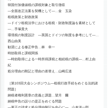
韓国付加価値税の課税対象と取引徴収
―全面改正法案を契機として―…金 玉染
租税政策と財政政策
―ドイツ租税法学における租税・財政制度論を素材として
―…手塚貴大
環境税の制度設計 ―英国とドイツの制度を参考にして―…
西山由美
勧奨による修正申告…林 幸一
時効取得と課税関係
―時効取得による一時所得課税と相続税の課税―…村上由
紀
処分理由の附記と理由の差替え…山崎広道
［第103回大会シンポジウム―租税行政手続をめぐる法的諸
問題］
納税者権利憲章の意義と課題…望月 爾
納税申告の誤りの是正をめぐる問題
―更正の請求と処分理由附記を中心に―…山本洋一郎