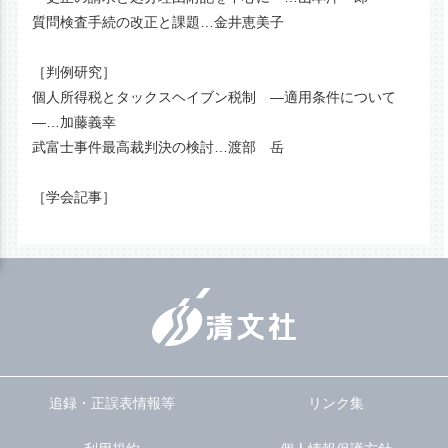
質問検査手続の改正と課題…金井恵美子
［判例研究］
個人所得税とタックスヘイブン税制 ―適用条件について
―…加藤義幸
武富士事件最高裁判決の検討…渡部 岳
［学会記事］
追録・正誤表情報等
リンク集