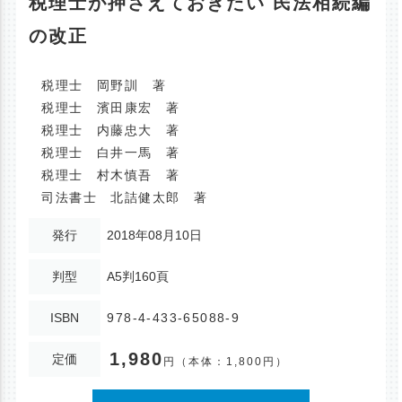
税理士が押さえておきたい 民法相続編
の改正
税理士 岡野訓 著
税理士 濱田康宏 著
税理士 内藤忠大 著
税理士 白井一馬 著
税理士 村木慎吾 著
司法書士 北詰健太郎 著
発行
2018年08月10日
判型
A5判160頁
ISBN
978-4-433-65088-9
1,980
定価
円
（本体：1,800円）