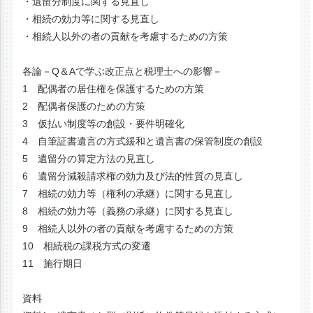
・遺留分制度に関する見直し
・相続の効力等に関する見直し
・相続人以外の者の貢献を考慮するための方策
各論－Q＆Aで学ぶ改正点と税理士への影響－
1 配偶者の居住権を保護するための方策
2 配偶者保護のための方策
3 仮払い制度等の創設・要件明確化
4 自筆証書遺言の方式緩和と遺言書の保管制度の創設
5 遺留分の算定方法の見直し
6 遺留分減殺請求権の効力及び法的性質の見直し
7 相続の効力等（権利の承継）に関する見直し
8 相続の効力等（義務の承継）に関する見直し
9 相続人以外の者の貢献を考慮するための方策
10 相続税の課税方式の変遷
11 施行期日
資料