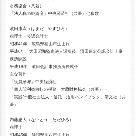
財務協会（共著）
「法人税の純資産」中央経済社（共著）他多数
濱田康宏（はまだ やすひろ）
税理士・公認会計士
昭和41年 広島県福山市生まれ
平成6年 太田昭和監査法人退所後、濱田康宏公認会計士事
務所開設
平成19年 濱田会計事務所所長就任
主な著作
「役員給与」中央経済社
「個人間利益移転の税務」大蔵財務協会（共著）
「実践/一般社団法人・信託 活用ハンドブック」清文社（共
著）
内藤忠大（ないとう ただひろ）
税理士
昭和45年 静岡県湖西市生まれ