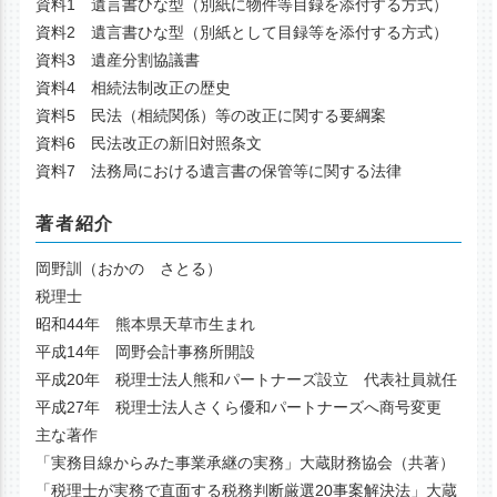
資料1 遺言書ひな型（別紙に物件等目録を添付する方式）
資料2 遺言書ひな型（別紙として目録等を添付する方式）
資料3 遺産分割協議書
資料4 相続法制改正の歴史
資料5 民法（相続関係）等の改正に関する要綱案
資料6 民法改正の新旧対照条文
資料7 法務局における遺言書の保管等に関する法律
著者紹介
岡野訓（おかの さとる）
税理士
昭和44年 熊本県天草市生まれ
平成14年 岡野会計事務所開設
平成20年 税理士法人熊和パートナーズ設立 代表社員就任
平成27年 税理士法人さくら優和パートナーズへ商号変更
主な著作
「実務目線からみた事業承継の実務」大蔵財務協会（共著）
「税理士が実務で直面する税務判断厳選20事案解決法」大蔵