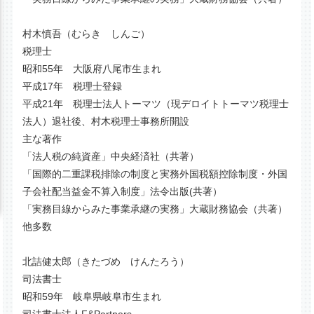
村木慎吾（むらき しんご）
税理士
昭和55年 大阪府八尾市生まれ
平成17年 税理士登録
平成21年 税理士法人トーマツ（現デロイトトーマツ税理士
法人）退社後、村木税理士事務所開設
主な著作
「法人税の純資産」中央経済社（共著）
「国際的二重課税排除の制度と実務外国税額控除制度・外国
子会社配当益金不算入制度」法令出版(共著）
「実務目線からみた事業承継の実務」大蔵財務協会（共著）
他多数
北詰健太郎（きたづめ けんたろう）
司法書士
昭和59年 岐阜県岐阜市生まれ