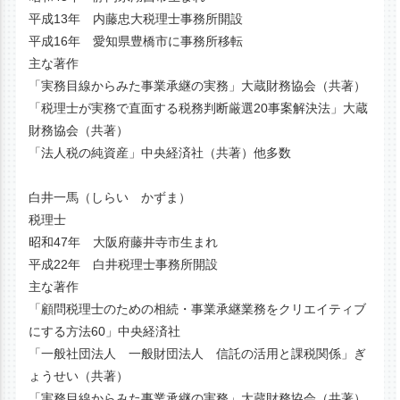
平成13年 内藤忠大税理士事務所開設
平成16年 愛知県豊橋市に事務所移転
主な著作
「実務目線からみた事業承継の実務」大蔵財務協会（共著）
「税理士が実務で直面する税務判断厳選20事案解決法」大蔵
財務協会（共著）
「法人税の純資産」中央経済社（共著）他多数
白井一馬（しらい かずま）
税理士
昭和47年 大阪府藤井寺市生まれ
平成22年 白井税理士事務所開設
主な著作
「顧問税理士のための相続・事業承継業務をクリエイティブ
にする方法60」中央経済社
「一般社団法人 一般財団法人 信託の活用と課税関係」ぎ
ょうせい（共著）
「実務目線からみた事業承継の実務」大蔵財務協会（共著）