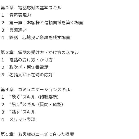
第２章 電話応対の基本スキル
１ 音声表現力
２ 第一声＝お客様と信頼関係を築く場面
３ 言葉遣い
４ 終話＝心地良い余韻を残す場面
第３章 電話の受け方・かけ方のスキル
１ 電話の受け方・かけ方
２ 取次ぎ・留守番電話
３ 名指人が不在時の応対
第４章 コミュニケーションスキル
１ “聴く”スキル（傾聴姿勢）
２ “訊く”スキル（質問・確認）
３ “話す”スキル
４ メリット表現
第５章 お客様のニーズに合った提案